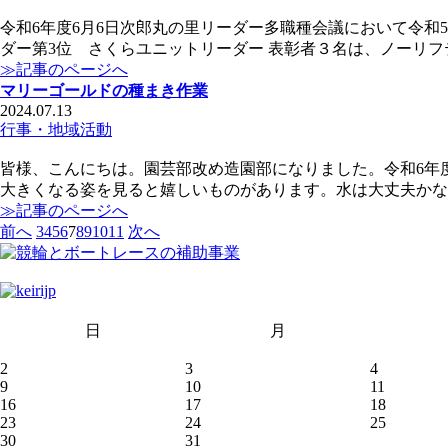
令和6年度6月6日次郎丸の里リーダー多職種会議において令和
ダー第3位 さくらユニットリーダー 表彰者３名は、ノーリ
≫記事のページへ
マリーゴールドの種まき作業
2024.07.13
行事・地域活動
皆様、こんにちは。園芸部改め造園部になりました。令和6年度
大きくなる姿を見ると嬉しいものがあります。水は大丈夫かな
≫記事のページへ
前へ
3
4
5
6
7
8
9
10
11
次へ
日
月
2
3
4
9
10
11
16
17
18
23
24
25
30
31