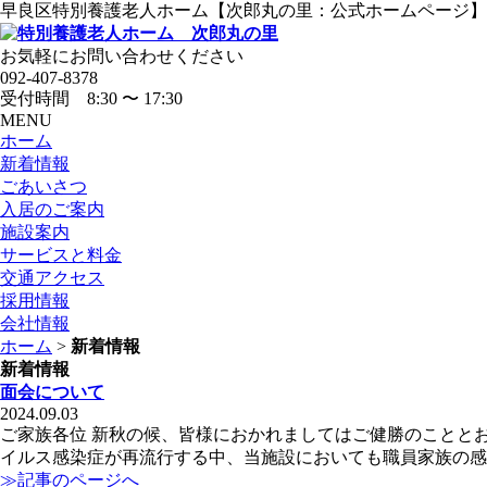
早良区特別養護老人ホーム【次郎丸の里：公式ホームページ】
お気軽にお問い合わせください
092-407-8378
受付時間 8:30 〜 17:30
MENU
ホーム
新着情報
ごあいさつ
入居のご案内
施設案内
サービスと料金
交通アクセス
採用情報
会社情報
ホーム
>
新着情報
新着情報
面会について
2024.09.03
ご家族各位 新秋の候、皆様におかれましてはご健勝のことと
イルス感染症が再流行する中、当施設においても職員家族の感
≫記事のページへ