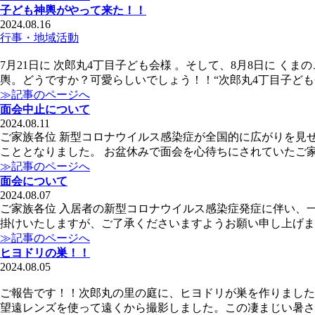
子ども神輿がやって来た！！
2024.08.16
行事・地域活動
7月21日に 次郎丸4丁目子ども会様 。そして、8月8日に 
輿。どうですか？可愛らしいでしょう！！“次郎丸4丁目子ども
≫記事のページへ
面会中止について
2024.08.11
ご家族各位 新型コロナウイルス感染症が全国的に広がりを見
こととなりました。 お盆休みで面会を心待ちにされていたご
≫記事のページへ
面会について
2024.08.07
ご家族各位 入居者の新型コロナウイルス感染症発症に伴い、
掛けいたしますが、ご了承くださいますようお願い申し上げます
≫記事のページへ
ヒヨドリの巣！！
2024.08.05
ご報告です！！次郎丸の里の庭に、ヒヨドリが巣を作りました
望遠レンズを使って遠くから撮影しました。この凄まじい暑さ