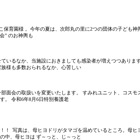
くまのこ保育園様 。今年の夏は、次郎丸の里に2つの団体の子ども
会” のお神輿も
せているなか、当施設におきましても感染者が増えつつあります
家族様も多数おられるなか、心苦しい
一部面会の取扱いを変更いたします。 すみれユニット、コスモ
。 令和6年8月6日特別養護老
！！ 写真は、母ヒヨドリがタマゴを温めているところ。母ヒ
の中、母ヒヨは ず～っと、じ～っと