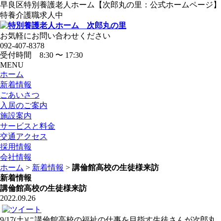
早良区特別養護老人ホーム【次郎丸の里：公式ホームページ】
特養介護職求人中
お気軽にお問い合わせください
092-407-8378
受付時間 8:30 〜 17:30
MENU
ホーム
新着情報
ごあいさつ
入居のご案内
施設案内
サービスと料金
交通アクセス
採用情報
会社情報
ホーム
>
新着情報
>
講倫館高校の生徒様来訪
新着情報
講倫館高校の生徒様来訪
2022.09.26
9/17(土)に講倫館高校の福祉の仕事を目指す生徒さんが次郎丸