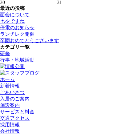
30
31
最近の投稿
面会について
七夕ですね
停電のお知らせ
ランチレク開催
卒園おめでとうございます
カテゴリ一覧
研修
行事・地域活動
ホーム
新着情報
ごあいさつ
入居のご案内
施設案内
サービスと料金
交通アクセス
採用情報
会社情報