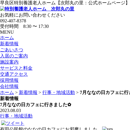
早良区特別養護老人ホーム【次郎丸の里：公式ホームページ】
お気軽にお問い合わせください
092-407-8378
受付時間 8:30 〜 17:30
MENU
ホーム
新着情報
ごあいさつ
入居のご案内
施設案内
サービスと料金
交通アクセス
採用情報
会社情報
ホーム
>
新着情報
>
行事・地域活動
>
7月ななの日カフェに行
新着情報
7月ななの日カフェに行きました✿
2023.08.03
行事・地域活動
有田公民館のななの日カフェにお邪魔しました。