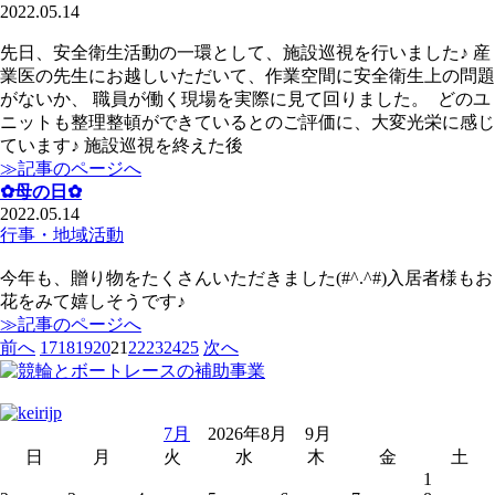
2022.05.14
先日、安全衛生活動の一環として、施設巡視を行いました♪ 産
業医の先生にお越しいただいて、作業空間に安全衛生上の問題
がないか、 職員が働く現場を実際に見て回りました。 どのユ
ニットも整理整頓ができているとのご評価に、大変光栄に感じ
ています♪ 施設巡視を終えた後
≫記事のページへ
✿母の日✿
2022.05.14
行事・地域活動
今年も、贈り物をたくさんいただきました(#^.^#)入居者様もお
花をみて嬉しそうです♪
≫記事のページへ
前へ
17
18
19
20
21
22
23
24
25
次へ
7月
2026年8月 9月
日
月
火
水
木
金
土
1