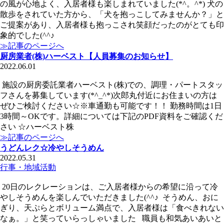
の風が心地よく、入居者様も楽しまれていました(*^。^*) 犬の
散歩をされていた方から、「犬を抱っこしてみませんか？」と
ご提案があり、入居者様も抱っこされ笑顔だったのがとても印
象的でした(^^♪
≫記事のページへ
厨房業者(株)ハーベスト【人員募集のお知らせ】
2022.06.01
施設の厨房委託業者ハーベスト(株)での、調理・パートスタッ
フさんを募集しています(*^_^*)次郎丸付近にお住まいの方は
ぜひご検討ください☆※車通勤も可能です！！ 勤務時間は1日
3時間～OKです。詳細については下記のPDF資料をご確認くだ
さい ☆ハーベスト株
≫記事のページへ
うどんレク☆冷やしそうめん
2022.05.31
行事・地域活動
20日のレクレーションは、ご入居者様からの希望に沿って冷
やしそうめんを楽しんでいただきました(^^♪ そうめん、おに
ぎり、天ぷらとボリューム満点で、入居者様は「食べきれない
なぁ。」と笑っていらっしゃいました 職員も和気あいあいと