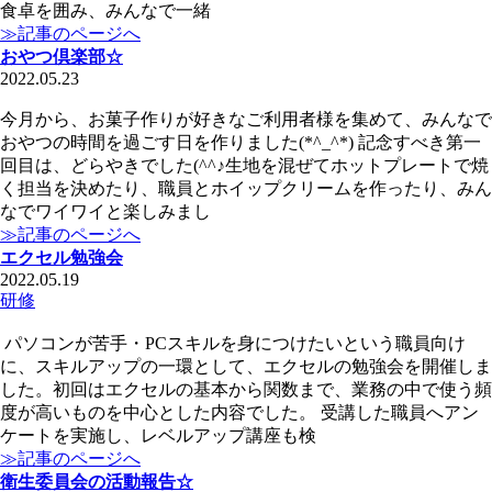
食卓を囲み、みんなで一緒
≫記事のページへ
おやつ倶楽部☆
2022.05.23
今月から、お菓子作りが好きなご利用者様を集めて、みんなで
おやつの時間を過ごす日を作りました(*^_^*) 記念すべき第一
回目は、どらやきでした(^^♪生地を混ぜてホットプレートで焼
く担当を決めたり、職員とホイップクリームを作ったり、みん
なでワイワイと楽しみまし
≫記事のページへ
エクセル勉強会
2022.05.19
研修
パソコンが苦手・PCスキルを身につけたいという職員向け
に、スキルアップの一環として、エクセルの勉強会を開催しま
した。初回はエクセルの基本から関数まで、業務の中で使う頻
度が高いものを中心とした内容でした。 受講した職員へアン
ケートを実施し、レベルアップ講座も検
≫記事のページへ
衛生委員会の活動報告☆